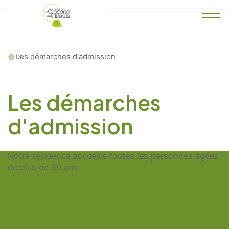
Accueil
Les démarches d'admission
Les démarches
d'admission
Notre résidence accueille toutes les personnes âgées
de plus de 60 ans