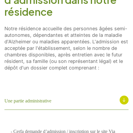
Calculer trois plus huit ?
(en chiffres)
résidence
Notre résidence accueille des personnes âgées semi-
autonomes, dépendantes et atteintes de la maladie
J’autorise l’utilisation des données
d'Alzheimer ou maladies apparentées. L'admission est
personnelles, conformément à notre
acceptée par l'établissement, selon le nombre de
politique de confidentialité
chambres disponibles, après entretien avec le futur
résident, sa famille (ou son représentant légal) et le
dépôt d'un dossier complet comprenant :
Conformément aux dispositions de l’article L.
223-2 du Code de la Consommation, vous
pouvez vous inscrire sur la liste d’opposition
au démarchage téléphonique « Bloctel »
Une partie administrative
https://www.bloctel.gouv.fr/
- Cerfa demande d’admission / inscription sur le site Via