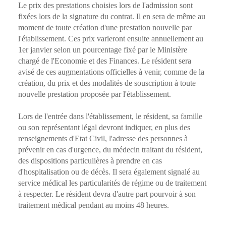
Le prix des prestations choisies lors de l'admission sont
fixées lors de la signature du contrat. Il en sera de même au
moment de toute création d'une prestation nouvelle par
l'établissement. Ces prix varieront ensuite annuellement au
Présentation
1er janvier selon un pourcentage fixé par le Ministère
Démarche qualité
Les équipes soignantes
chargé de l'Economie et des Finances. Le résident sera
Démarche Éco responsable
Activités thérapeutiques
avisé de ces augmentations officielles à venir, comme de la
Nos valeurs
Accompagnement spécialisé
création, du prix et des modalités de souscription à toute
Restauration
Nous contacter
Intervenants extérieurs et partenariats
nouvelle prestation proposée par l'établissement.
Animations et sorties
Horaires et accès
Les services
La galerie photos
Lors de l'entrée dans l'établissement, le résident, sa famille
Démarches d'admission
ou son représentant légal devront indiquer, en plus des
Les aides financières
renseignements d'Etat Civil, l'adresse des personnes à
FAQ
prévenir en cas d'urgence, du médecin traitant du résident,
des dispositions particulières à prendre en cas
d'hospitalisation ou de décès. Il sera également signalé au
service médical les particularités de régime ou de traitement
à respecter. Le résident devra d'autre part pourvoir à son
traitement médical pendant au moins 48 heures.