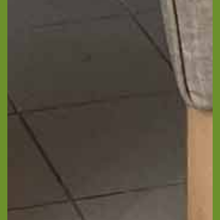
téléphone
Prénom du proche
Nom du proche concerné
concerné
Age du proche concerné
Code postal du proche
concerné
Calculer zéro plus sept ?
(en chiffres)
J’autorise l’utilisation des données
personnelles, conformément à notre