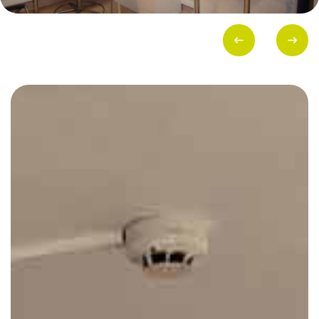
Présentation
Démarche qualité
Les équipes soignantes
Démarche Éco responsable
Activités thérapeutiques
Nos valeurs
Accompagnement spécialisé