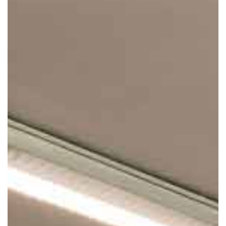
Restauration
Nous contacter
Intervenants extérieurs et partenariats
Animations et sorties
Horaires et accès
Les services
La galerie photos
Démarches d'admission
Les aides financières
FAQ