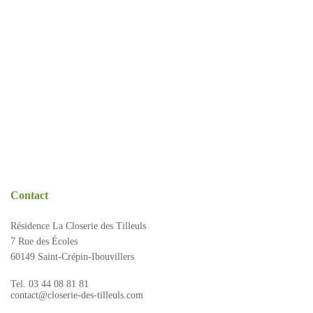
Présentation
Démarche qualité
Les équipes soignantes
Démarche Éco responsable
Activités thérapeutiques
Nos valeurs
Accompagnement spécialisé
Restauration
Nous contacter
Intervenants extérieurs et partenariats
Animations et sorties
Horaires et accès
Les services
La galerie photos
Contact
Démarches d'admission
Résidence La Closerie des Tilleuls
Les aides financières
7 Rue des Écoles
FAQ
60149 Saint-Crépin-Ibouvillers
Tel. 03 44 08 81 81
contact@closerie-des-tilleuls.com