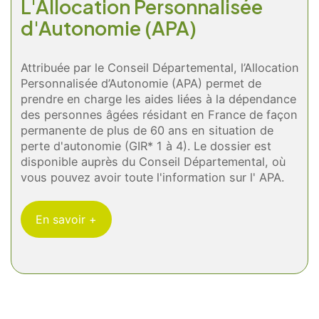
L'Allocation Personnalisée
d'Autonomie (APA)
Attribuée par le Conseil Départemental, l’Allocation
Personnalisée d’Autonomie (APA) permet de
prendre en charge les aides liées à la dépendance
des personnes âgées résidant en France de façon
permanente de plus de 60 ans en situation de
perte d'autonomie (GIR* 1 à 4). Le dossier est
disponible auprès du Conseil Départemental, où
vous pouvez avoir toute l'information sur l' APA.
En savoir +
Les déductions fiscales sur
L'Aide Personnalisée au
impôts
Logement (APL)
Vous pouvez bénéficier, sous conditions, d'une
Les personnes âgées hébergées en maison de