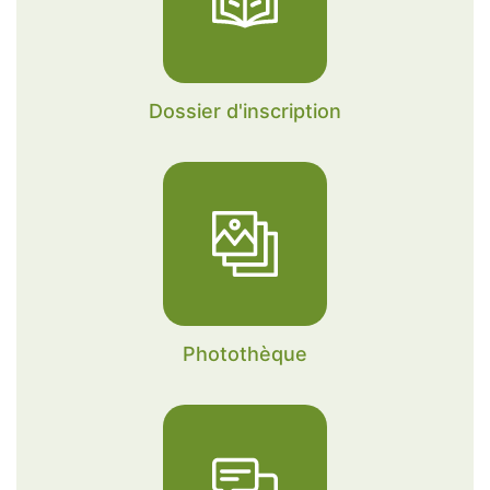
Age du proche concerné
Code postal du proche
concerné
Calculer deux plus quatre
Dossier d'inscription
? (en chiffres)
J’autorise l’utilisation des données
personnelles, conformément à notre
politique de confidentialité
Photothèque
Conformément aux dispositions de l’article L.
223-2 du Code de la Consommation, vous
pouvez vous inscrire sur la liste d’opposition
au démarchage téléphonique « Bloctel »
https://www.bloctel.gouv.fr/