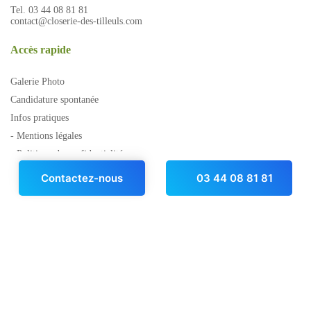
Tel. 03 44 08 81 81
contact@closerie-des-tilleuls.com
Accès rapide
Galerie Photo
Candidature spontanée
Infos pratiques
- Mentions légales
- Politique de confidentialité
À télécharger
Contactez-nous
03 44 08 81 81
Documentations
Dossier d'inscription
Charte des droits et libertés de la
personne accueillie
Charte des droits et libertés de la
personne âgée dépendante