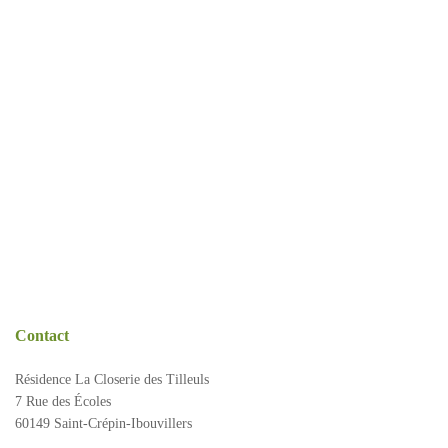
Présentation
Démarche qualité
Les équipes soignantes
Démarche Éco responsable
Activités thérapeutiques
Nos valeurs
Accompagnement spécialisé
Restauration
Nous contacter
Intervenants extérieurs et partenariats
Animations et sorties
Horaires et accès
Les services
La galerie photos
Contact
Démarches d'admission
Résidence La Closerie des Tilleuls
Les aides financières
7 Rue des Écoles
FAQ
60149 Saint-Crépin-Ibouvillers