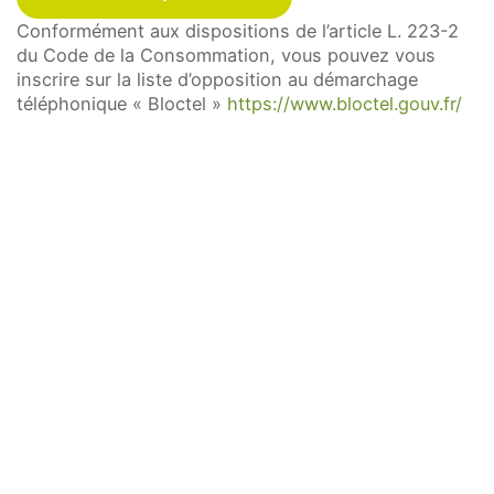
Vous avez la possibilité d’introduire une
Conformément aux dispositions de l’article L. 223-2
réclamation auprès d’une autorité de contrôle.
du Code de la Consommation, vous pouvez vous
inscrire sur la liste d’opposition au démarchage
CLOSE
téléphonique « Bloctel »
https://www.bloctel.gouv.fr/